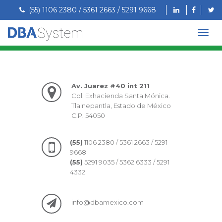
(55) 1106 2380 / 5361 2663 / 5291 9668
Av. Juarez #40 int 211
Col. Exhacienda Santa Mónica.
Tlalnepantla, Estado de México
C.P. 54050
(55)
1106 2380 / 5361 2663 / 5291
9668
(55)
5291 9035 / 5362 6333 / 5291
4332
info@dbamexico.com