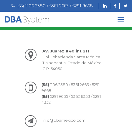
(55) 1106 2380 / 5361 2663 / 5291 9668
Av. Juarez #40 int 211
Col. Exhacienda Santa Mónica.
Tlalnepantla, Estado de México
C.P. 54050
(55)
1106 2380 / 5361 2663 / 5291
9668
(55)
5291 9035 / 5362 6333 / 5291
4332
info@dbamexico.com