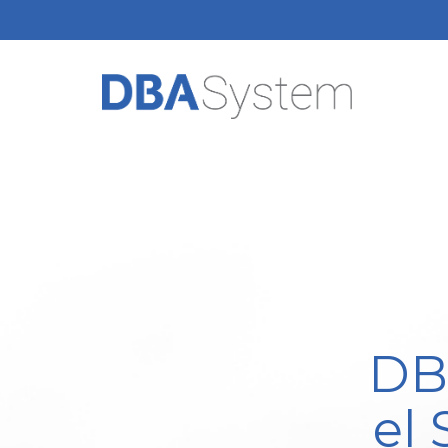
DB
el 