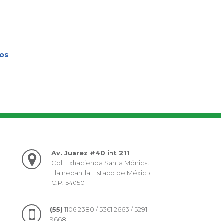
tos
Av. Juarez #40 int 211
Col. Exhacienda Santa Mónica.
Tlalnepantla, Estado de México
C.P. 54050
(55)
1106 2380 / 5361 2663 / 5291
9668