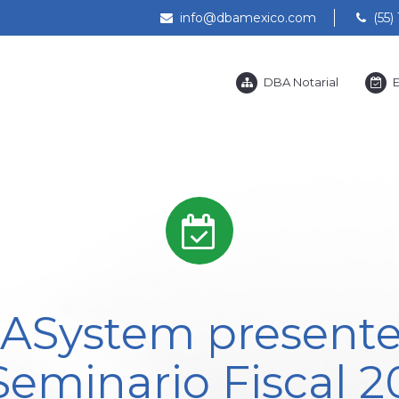
info@dbamexico.com
(55) 
DBA Notarial
E
ASystem presente
Seminario Fiscal 