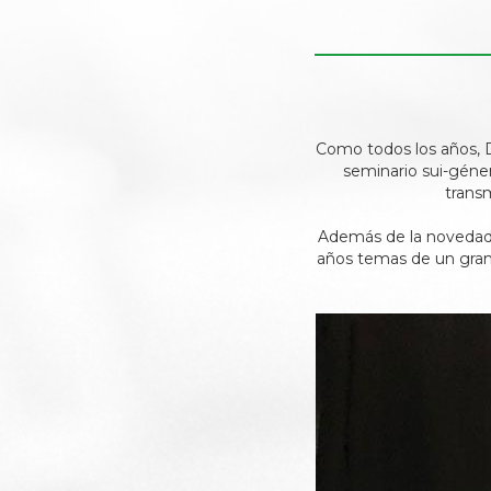
Como todos los años, D
seminario sui-géner
transm
Además de la novedad 
años temas de un gran 