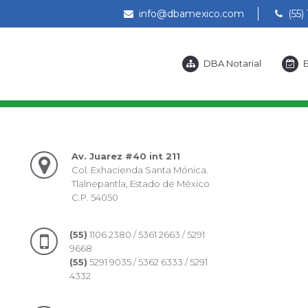
info@dbamexico.com
(55) 
DBA Notarial
E
Av. Juarez #40 int 211
Col. Exhacienda Santa Mónica.
Tlalnepantla, Estado de México
C.P. 54050
(55)
1106 2380 / 5361 2663 / 5291
9668
(55)
5291 9035 / 5362 6333 / 5291
4332