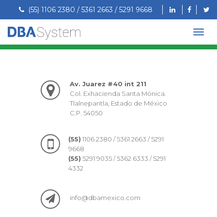
(55) 1106 2380 / 5361 2663 / 5291 9668
Av. Juarez #40 int 211
Col. Exhacienda Santa Mónica.
Tlalnepantla, Estado de México
C.P. 54050
(55)
1106 2380 / 5361 2663 / 5291
9668
(55)
5291 9035 / 5362 6333 / 5291
4332
info@dbamexico.com