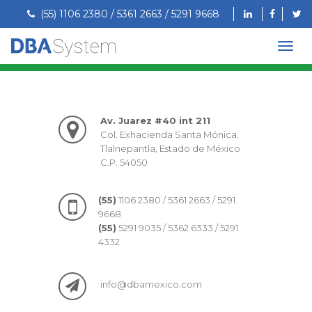
(55) 1106 2380 / 5361 2663 / 5291 9668
Av. Juarez #40 int 211
Col. Exhacienda Santa Mónica.
Tlalnepantla, Estado de México
C.P. 54050
(55)
1106 2380 / 5361 2663 / 5291
9668
(55)
5291 9035 / 5362 6333 / 5291
4332
info@dbamexico.com