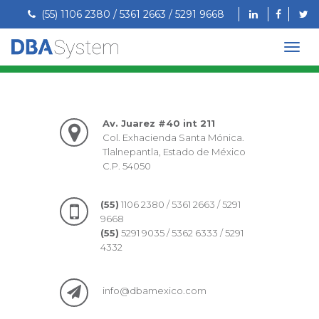
(55) 1106 2380 / 5361 2663 / 5291 9668
Av. Juarez #40 int 211
Col. Exhacienda Santa Mónica.
Tlalnepantla, Estado de México
C.P. 54050
(55)
1106 2380 / 5361 2663 / 5291
9668
(55)
5291 9035 / 5362 6333 / 5291
4332
info@dbamexico.com