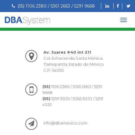
(55) 1106 2380 / 5361 2663 / 5291 9668
Av. Juarez #40 int 211
Col. Exhacienda Santa Mónica.
Tlalnepantla, Estado de México
C.P. 54050
(55)
1106 2380 / 5361 2663 / 5291
9668
(55)
5291 9035 / 5362 6333 / 5291
4332
info@dbamexico.com