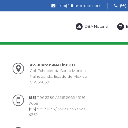
info@dbamexico.com
(55) 
DBA Notarial
E
Av. Juarez #40 int 211
Col. Exhacienda Santa Mónica.
Tlalnepantla, Estado de México
C.P. 54050
(55)
1106 2380 / 5361 2663 / 5291
9668
(55)
5291 9035 / 5362 6333 / 5291
4332