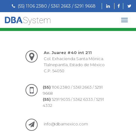
(55) 1106 2380 / 5361 2663 / 5291 9668
Av. Juarez #40 int 211
Col. Exhacienda Santa Mónica.
Tlalnepantla, Estado de México
C.P. 54050
(55)
1106 2380 / 5361 2663 / 5291
9668
(55)
5291 9035 / 5362 6333 / 5291
4332
info@dbamexico.com