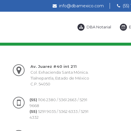
info@dbamexico.com
(55) 
DBA Notarial
E
Av. Juarez #40 int 211
Col. Exhacienda Santa Mónica.
Tlalnepantla, Estado de México
C.P. 54050
(55)
1106 2380 / 5361 2663 / 5291
9668
(55)
5291 9035 / 5362 6333 / 5291
4332