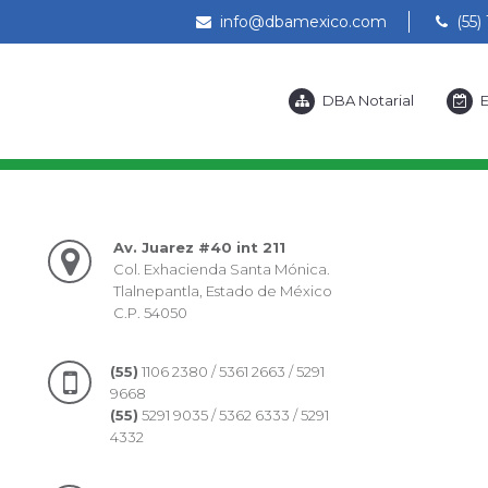
info@dbamexico.com
(55) 
DBA Notarial
E
Av. Juarez #40 int 211
Col. Exhacienda Santa Mónica.
Tlalnepantla, Estado de México
C.P. 54050
(55)
1106 2380 / 5361 2663 / 5291
9668
(55)
5291 9035 / 5362 6333 / 5291
4332