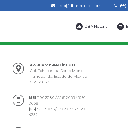
info@dbamexico.com
(55) 
DBA Notarial
E
Av. Juarez #40 int 211
Col. Exhacienda Santa Mónica.
Tlalnepantla, Estado de México
C.P. 54050
(55)
1106 2380 / 5361 2663 / 5291
9668
(55)
5291 9035 / 5362 6333 / 5291
4332