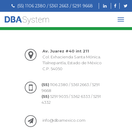
(55) 1106 2380 / 5361 2663 / 5291 9668
Av. Juarez #40 int 211
Col. Exhacienda Santa Mónica.
Tlalnepantla, Estado de México
C.P. 54050
(55)
1106 2380 / 5361 2663 / 5291
9668
(55)
5291 9035 / 5362 6333 / 5291
4332
info@dbamexico.com