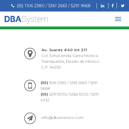
(55) 1106 2380 / 5361 2663 / 5291 9668
Av. Juarez #40 int 211
Col. Exhacienda Santa Mónica.
Tlalnepantla, Estado de México
C.P. 54050
(55)
1106 2380 / 5361 2663 / 5291
9668
(55)
5291 9035 / 5362 6333 / 5291
4332
info@dbamexico.com