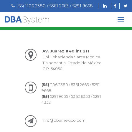
(55) 1106 2380 / 5361 2663 / 5291 9668
Av. Juarez #40 int 211
Col. Exhacienda Santa Mónica.
Tlalnepantla, Estado de México
C.P. 54050
(55)
1106 2380 / 5361 2663 / 5291
9668
(55)
5291 9035 / 5362 6333 / 5291
4332
info@dbamexico.com