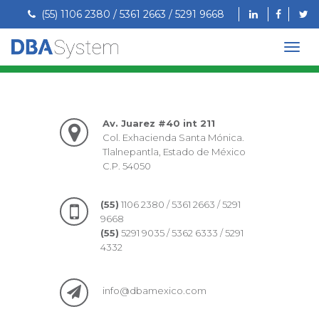
(55) 1106 2380 / 5361 2663 / 5291 9668
Av. Juarez #40 int 211
Col. Exhacienda Santa Mónica.
Tlalnepantla, Estado de México
C.P. 54050
(55)
1106 2380 / 5361 2663 / 5291
9668
(55)
5291 9035 / 5362 6333 / 5291
4332
info@dbamexico.com