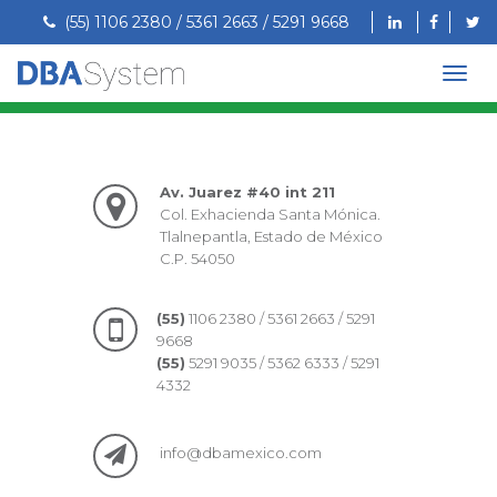
(55) 1106 2380 / 5361 2663 / 5291 9668
Av. Juarez #40 int 211
Col. Exhacienda Santa Mónica.
Tlalnepantla, Estado de México
C.P. 54050
(55)
1106 2380 / 5361 2663 / 5291
9668
(55)
5291 9035 / 5362 6333 / 5291
4332
info@dbamexico.com