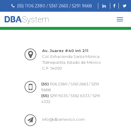
(55) 1106 2380 / 5361 2663 / 5291 9668
Av. Juarez #40 int 211
Col. Exhacienda Santa Mónica.
Tlalnepantla, Estado de México
C.P. 54050
(55)
1106 2380 / 5361 2663 / 5291
9668
(55)
5291 9035 / 5362 6333 / 5291
4332
info@dbamexico.com