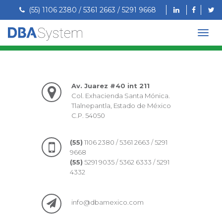
(55) 1106 2380 / 5361 2663 / 5291 9668
Av. Juarez #40 int 211
Col. Exhacienda Santa Mónica.
Tlalnepantla, Estado de México
C.P. 54050
(55)
1106 2380 / 5361 2663 / 5291
9668
(55)
5291 9035 / 5362 6333 / 5291
4332
info@dbamexico.com