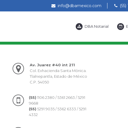
info@dbamexico.com
(55) 
DBA Notarial
E
Av. Juarez #40 int 211
Col. Exhacienda Santa Mónica.
Tlalnepantla, Estado de México
C.P. 54050
(55)
1106 2380 / 5361 2663 / 5291
9668
(55)
5291 9035 / 5362 6333 / 5291
4332