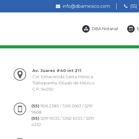
info@dbamexico.com
(55) 
DBA Notarial
E
Av. Juarez #40 int 211
Col. Exhacienda Santa Mónica.
Tlalnepantla, Estado de México
C.P. 54050
(55)
1106 2380 / 5361 2663 / 5291
9668
(55)
5291 9035 / 5362 6333 / 5291
4332