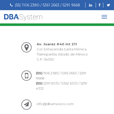
(55) 1106 2380 / 5361 2663 / 5291 9668
Av. Juarez #40 int 211
Col. Exhacienda Santa Mónica.
Tlalnepantla, Estado de México
C.P. 54050
(55)
1106 2380 / 5361 2663 / 5291
9668
(55)
5291 9035 / 5362 6333 / 5291
4332
info@dbamexico.com