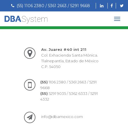
(55) 1106 2380 / 5361 2663 / 5291 9668
Av. Juarez #40 int 211
Col. Exhacienda Santa Mónica.
Tlalnepantla, Estado de México
C.P. 54050
(55)
1106 2380 / 5361 2663 / 5291
9668
(55)
5291 9035 / 5362 6333 / 5291
4332
info@dbamexico.com