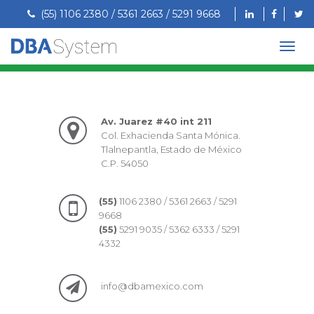
(55) 1106 2380 / 5361 2663 / 5291 9668
Av. Juarez #40 int 211
Col. Exhacienda Santa Mónica.
Tlalnepantla, Estado de México
C.P. 54050
(55)
1106 2380 / 5361 2663 / 5291
9668
(55)
5291 9035 / 5362 6333 / 5291
4332
info@dbamexico.com